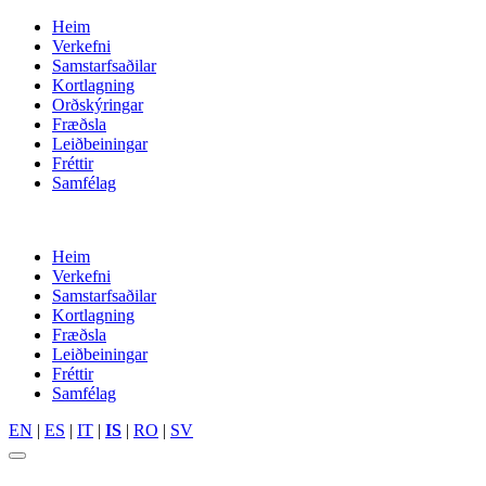
Heim
Verkefni
Samstarfsaðilar
Kortlagning
Orðskýringar
Fræðsla
Leiðbeiningar
Fréttir
Samfélag
Heim
Verkefni
Samstarfsaðilar
Kortlagning
Fræðsla
Leiðbeiningar
Fréttir
Samfélag
EN
|
ES
|
IT
|
IS
|
RO
|
SV