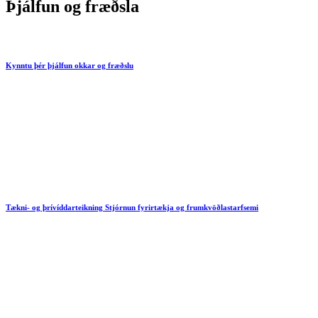
Þjálfun og fræðsla
Kynntu þér þjálfun okkar og fræðslu
Tækni- og þrívíddarteikning Stjórnun fyrirtækja og frumkvöðlastarfsemi